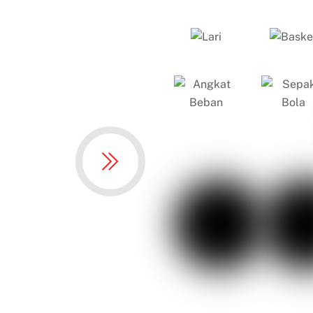
Lari
Basket
Angkat
Beban
Angkat
Beban