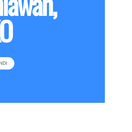
iawan,
KO
NDI