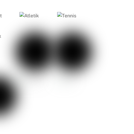
Atletik
Tennis
Sepak
Berenang
Tinju
Bola
Sepak
Berenang
Tinju
Bola