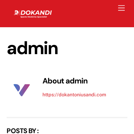
Skip
Men
to
content
admin
About
admin
https://dokantoniusandi.com
POSTS BY :