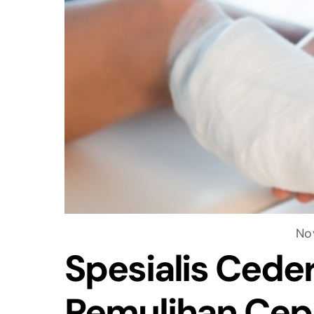
No
Spesialis Cede
Pemulihan Cep