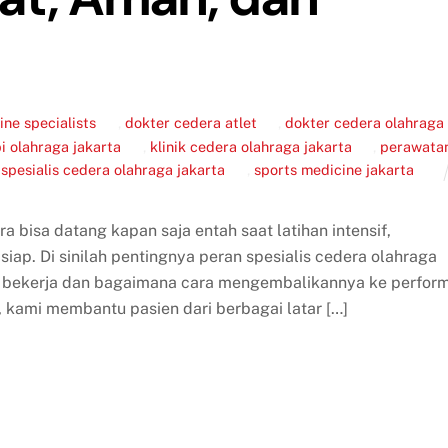
ne specialists
,
dokter cedera atlet
,
dokter cedera olahraga
pi olahraga jakarta
,
klinik cedera olahraga jakarta
,
perawata
,
spesialis cedera olahraga jakarta
,
sports medicine jakarta
ra bisa datang kapan saja entah saat latihan intensif,
iap. Di sinilah pentingnya peran spesialis cedera olahraga
 bekerja dan bagaimana cara mengembalikannya ke perfor
, kami membantu pasien dari berbagai latar […]