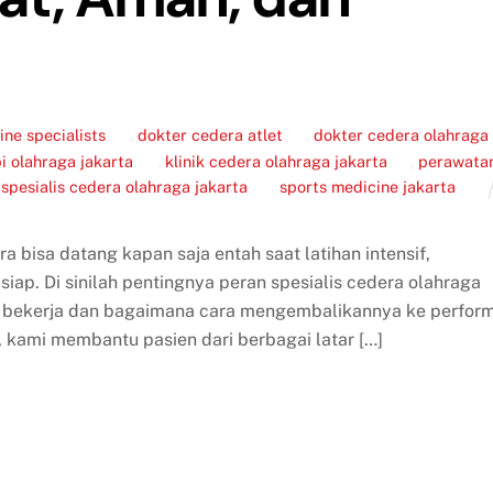
ne specialists
,
dokter cedera atlet
,
dokter cedera olahraga
pi olahraga jakarta
,
klinik cedera olahraga jakarta
,
perawata
,
spesialis cedera olahraga jakarta
,
sports medicine jakarta
ra bisa datang kapan saja entah saat latihan intensif,
iap. Di sinilah pentingnya peran spesialis cedera olahraga
 bekerja dan bagaimana cara mengembalikannya ke perfor
, kami membantu pasien dari berbagai latar […]