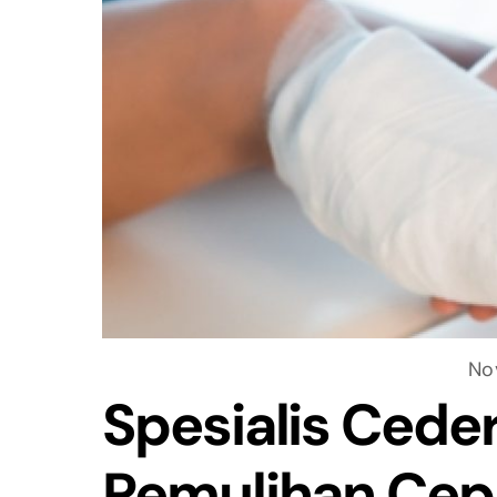
No
Spesialis Cede
Pemulihan Cep